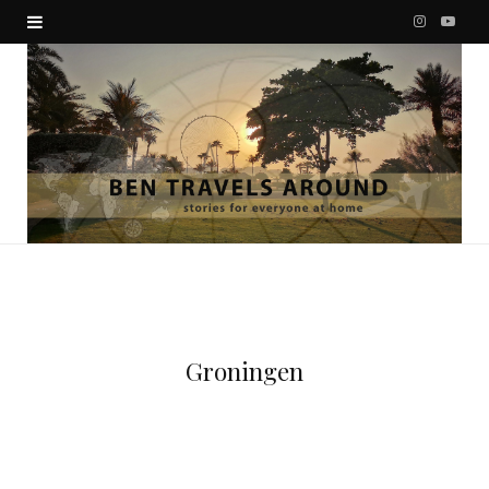
I
Y
n
o
s
u
t
T
a
u
g
b
r
e
a
Groningen
m