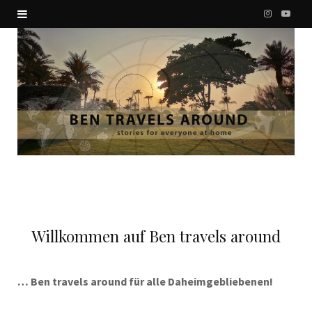
I
Y
n
o
s
u
t
T
a
u
g
b
r
e
a
Willkommen auf Ben travels around
m
… Ben travels around
für alle Daheimgebliebenen!