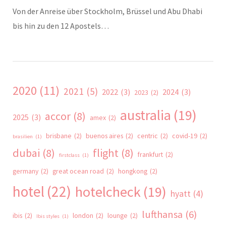
Von der Anreise über Stockholm, Brüssel und Abu Dhabi
bis hin zu den 12 Apostels…
2020
(11)
2021
(5)
2022
(3)
2024
(3)
2023
(2)
australia
(19)
accor
(8)
2025
(3)
amex
(2)
brisbane
(2)
buenos aires
(2)
centric
(2)
covid-19
(2)
brasilien
(1)
dubai
(8)
flight
(8)
frankfurt
(2)
firstclass
(1)
germany
(2)
great ocean road
(2)
hongkong
(2)
hotel
(22)
hotelcheck
(19)
hyatt
(4)
lufthansa
(6)
ibis
(2)
london
(2)
lounge
(2)
Ibis styles
(1)