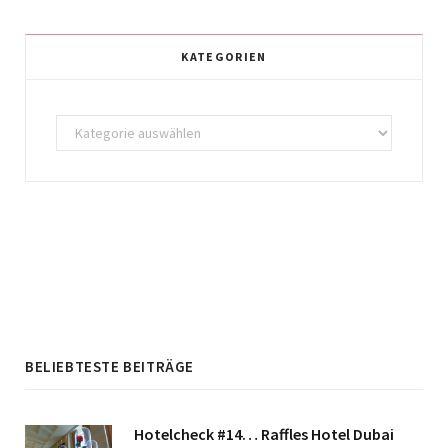
s
u
t
T
KATEGORIEN
a
u
g
b
Kategorien
r
e
a
m
BELIEBTESTE BEITRÄGE
Hotelcheck #14… Raffles Hotel Dubai