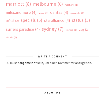
marriott
(8)
melbourne
(6)
mgallery
(1)
milesandmore
(4)
qantas
(4)
moxy
(1)
sao paulo
(1)
specials
(5)
status
(5)
staralliance
(4)
sofitel
(2)
sydney
(7)
surfers paradise
(4)
zug
(2)
transit
(1)
zürich
(1)
WRITE A COMMENT
Du musst
angemeldet
sein, um einen Kommentar abzugeben.
ABOUT ME