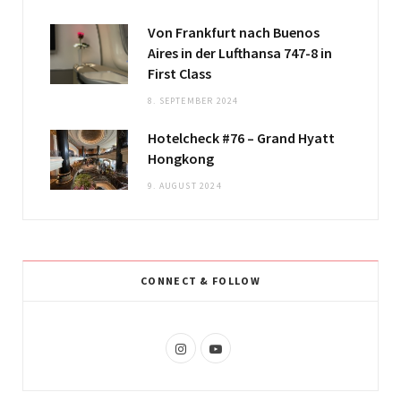
Von Frankfurt nach Buenos
Aires in der Lufthansa 747-8 in
First Class
8. SEPTEMBER 2024
Hotelcheck #76 – Grand Hyatt
Hongkong
9. AUGUST 2024
CONNECT & FOLLOW
I
Y
n
o