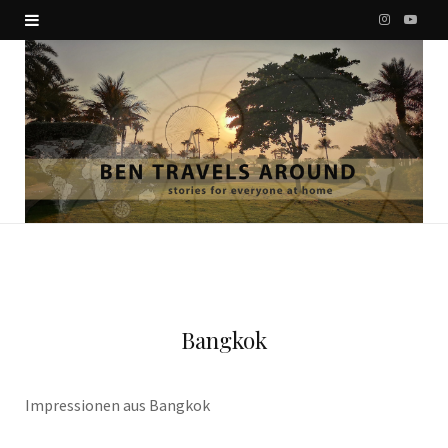
I
Y
n
o
s
u
t
T
a
u
g
b
r
e
a
Bangkok
m
Impressionen aus Bangkok