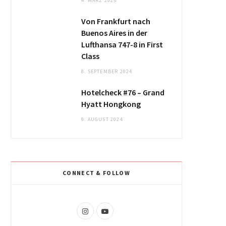
4. MÄRZ 2025
Von Frankfurt nach
Buenos Aires in der
Lufthansa 747-8 in First
Class
8. SEPTEMBER 2024
Hotelcheck #76 – Grand
Hyatt Hongkong
9. AUGUST 2024
CONNECT & FOLLOW
I
Y