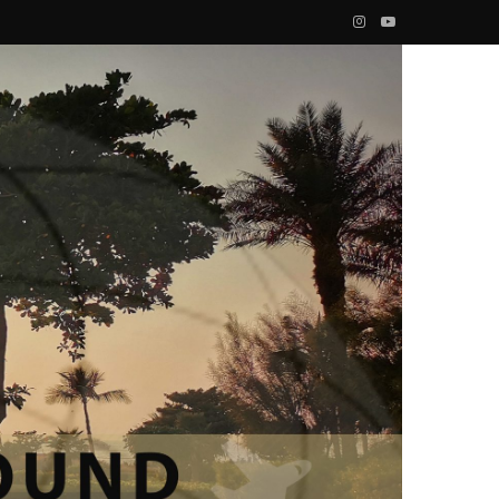
I
Y
n
o
s
u
t
T
a
u
g
b
r
e
a
m