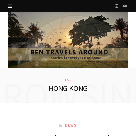
I
Y
n
o
s
u
t
T
a
u
g
b
BROWSIN
r
e
TAG
HONG KONG
a
m
In
.NEWS