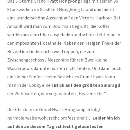
Das 5-Sterne Grand Hyatt Hongkong liegt mit seinen 36
Stockwerken im Stadtteil Hongkong Island und bietet
eine wunderschöne Aussicht auf den Victoria Harbour. Bei
Ankunft wird man vom Doorman begrüßt, die Koffer
werden aus dem Uber ausgeladen und schon steht man in
der imposanten Hotelhalle. Neben der riesigen Theke der
Rezeption finden sich zwei Treppen, die zum
Zwischengeschoss / Mezzanine führen. Zwei kleine
Wasserpools darunter dürfen nicht fehlen. Und dann noch
ein kleiner Funfact: beim Besuch des Grand Hyatt kann
man in der Lobby einen
Blick auf den größten Smaragd
der Welt werfen, den sogenannten „Heaven’s Gift“.
Der Check-in im Grand Hyatt Hongkong erfolgt
normalerweise wohl recht professionell…
Leider bin ich
auf den an diesem Tag schlecht gelauntesten