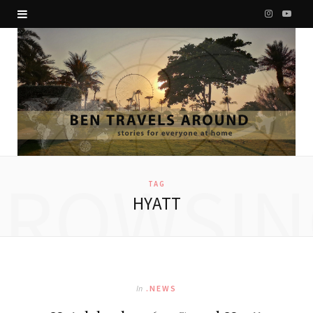
I
Y
n
o
s
u
t
T
a
u
g
b
BROWSIN
r
e
TAG
HYATT
a
m
In
.NEWS