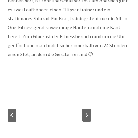
nennen darf, ist sehr überschaubar. Im Cardiobereich gibt
es zwei Laufbänder, einen Ellipsentrainer und ein
stationäres Fahrrad. Für Krafttraining steht nur ein All-in-
One-Fitnessgerät sowie einige Hanteln und eine Bank
bereit. Zum Glück ist der Fitnessbereich rund um die Uhr
geöffnet und man findet sicher innerhalb von 24 Stunden
einen Slot, an dem die Geräte frei sind 😉