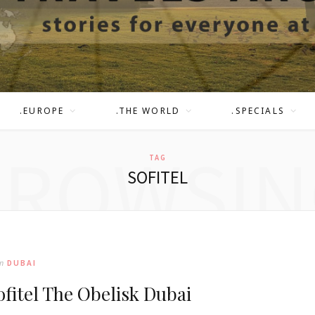
.EUROPE
.THE WORLD
.SPECIALS
BROWSIN
TAG
SOFITEL
In
DUBAI
ofitel The Obelisk Dubai