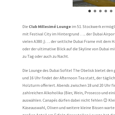
Die
Club Millesimé Lounge
im 51. Stockwerk ermögli
mit Festival City im Hintergrund ….. der Dubai Airp
vielen A380 ;)…. der seitliche Dubai Frame mit dem
oder der ultimative Blick auf die Skyline von Dubai mi
zu Tag oder auch zu Nacht.
Die Lounge des Dubai Sofitel The Obelisk bietet den
und 16 Uhr findet der Afternoon Tea statt, der tägli
Holzturm offeriert. Abends zwischen 18 und 20 Uhr fi
zahlreichen Alkoholika (Bier, Wein, Prosecco und ein
auswählen. Canapés dürfen dabei nicht fehlen 😉 Klei
Käseauswahl, Oliven und weitere kleine Bissen warten
großen Anteil am Erfolg dieser tollen Lounge hat d