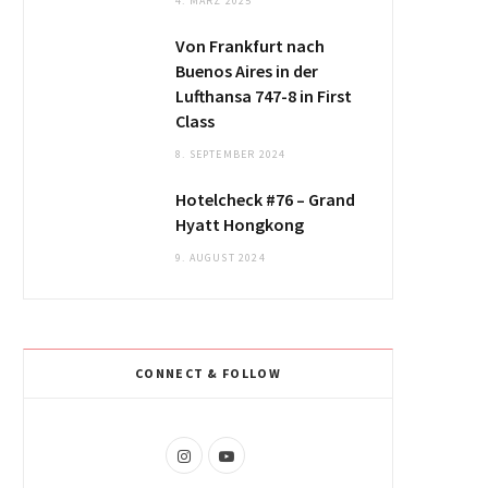
4. MÄRZ 2025
Von Frankfurt nach
Buenos Aires in der
Lufthansa 747-8 in First
Class
8. SEPTEMBER 2024
Hotelcheck #76 – Grand
Hyatt Hongkong
9. AUGUST 2024
CONNECT & FOLLOW
I
Y