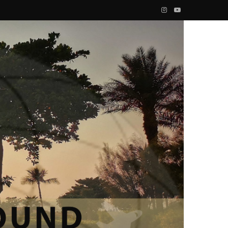
I
Y
n
o
s
u
t
T
a
u
g
b
r
e
a
m