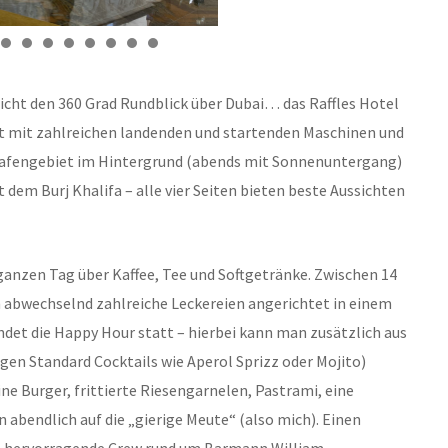
cht den 360 Grad Rundblick über Dubai… das Raffles Hotel
ort mit zahlreichen landenden und startenden Maschinen und
 Hafengebiet im Hintergrund (abends mit Sonnenuntergang)
t dem Burj Khalifa – alle vier Seiten bieten beste Aussichten
 ganzen Tag über Kaffee, Tee und Softgetränke. Zwischen 14
ch abwechselnd zahlreiche Leckereien angerichtet in einem
ndet die Happy Hour statt – hierbei kann man zusätzlich aus
igen Standard Cocktails wie Aperol Sprizz oder Mojito)
ne Burger, frittierte Riesengarnelen, Pastrami, eine
 abendlich auf die „gierige Meute“ (also mich). Einen
ie hervorragende Crew rund um Barmann William.